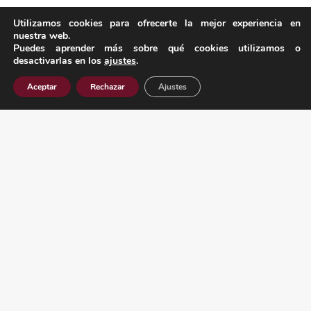
Utilizamos cookies para ofrecerte la mejor experiencia en
nuestra web.
Puedes aprender más sobre qué cookies utilizamos o
desactivarlas en los
ajustes
.
Aceptar
Rechazar
Ajustes
LEGAL
Aviso Legal
Política de Privacidad
Política de Cookies
Política de Calidad
Información Proveedores Externos